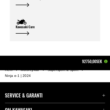
Kawasaki Care
92750,00SEK
Hem
Motorcyklar
Supersport & Sport
Ninja e-1 | 2024
SERVICE & GARANTI
Kontakta oss