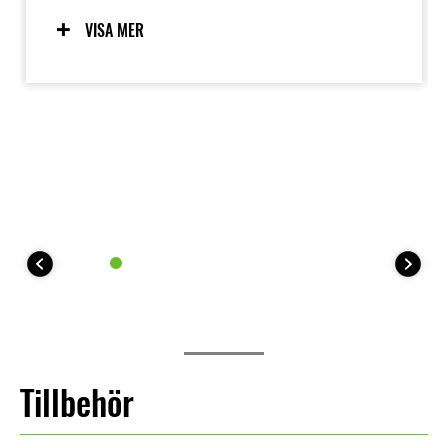
körprogram bidrar till förarens självförtroende,
medan unika EV-funktioner som e-Boost och Walk
VISA MER
Mode bidrar till den roliga upplevelsen. Den
förarvänliga elmotorn är också ren och tyst.
Tillbehör