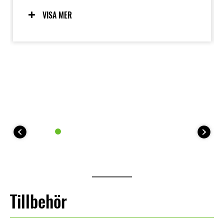
körprogram bidrar till förarens självförtroende,
medan unika EV-funktioner som e-Boost och Walk
VISA MER
Mode bidrar till den roliga upplevelsen. Den
förarvänliga elmotorn är också ren och tyst.
Tillbehör