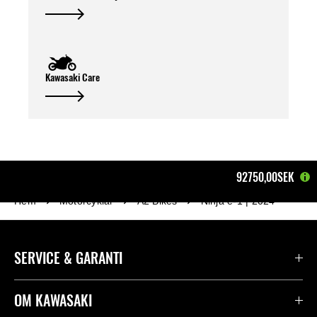
Kawasaki Care
92750,00SEK
Hem
Motorcyklar
A2 Bikes
Ninja e-1 | 2024
SERVICE & GARANTI
Kontakta oss
OM KAWASAKI