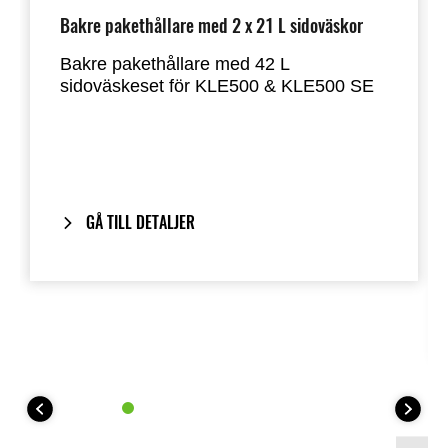
Bakre pakethållare med 2 x 21 L sidoväskor
Bakre pakethållare med 42 L
sidoväskeset för KLE500 & KLE500 SE
Förvara dina personliga saker säkert i 2
x 21 liters låsbara väskor.
Inkluderar vårt One-Key System:
motorcykelns tändnyckel låser och låser
GÅ TILL DETALJER
upp sidoväskorna.
Kawasakis sidoväskor kan kombineras
med Kawasakis toppbox på 42 liter,
vilket ger dig många olika alternativ för
touringuppsättningar.
Nödvändiga delar för installation: