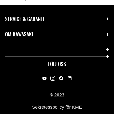
SERVICE & GARANTI
Kontakta oss
OM KAWASAKI
Kawasaki Care
Företag
Användbara länkar
Rideology
FÖLJ OSS
Säkerhet
Racing
Rättsligt & Sekretess
Arv
© 2023
Press
Historia
Sekretesspolicy för KME