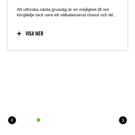
Att utforska nästa grusväg är en möjlighet till ren
körglädje tack vare ett välbalanserat chassi och lätt,
intuitiv hantering. Den genomtänkta körställningen
ger KLE500 en naturlig känsla oavsett om du står
upp eller sitter ner, medan den sömlösa karossen
VISA MER
låter föraren röra sig fritt. Den förarfokuserade och
mycket lättkontrollerade karaktären gör KLE500 till
det självklara valet för alla långa äventyrsresor.