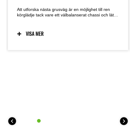
Att utforska nästa grusväg är en möjlighet till ren
körglädje tack vare ett välbalanserat chassi och lätt,
intuitiv hantering. Den genomtänkta körställningen
ger KLE500 en naturlig känsla oavsett om du står
upp eller sitter ner, medan den sömlösa karossen
VISA MER
låter föraren röra sig fritt. Den förarfokuserade och
mycket lättkontrollerade karaktären gör KLE500 till
det självklara valet för alla långa äventyrsresor.