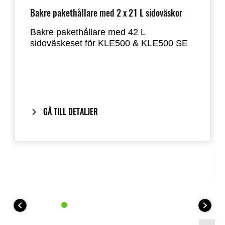
Bakre pakethållare med 2 x 21 L sidoväskor
Bakre pakethållare med 42 L
sidoväskeset för KLE500 & KLE500 SE
Förvara dina personliga saker säkert i 2
x 21 liters låsbara väskor.
Inkluderar vårt One-Key System:
motorcykelns tändnyckel låser och låser
GÅ TILL DETALJER
upp sidoväskorna.
Kawasakis sidoväskor kan kombineras
med Kawasakis toppbox på 42 liter,
vilket ger dig många olika alternativ för
touringuppsättningar.
Nödvändiga delar för installation: