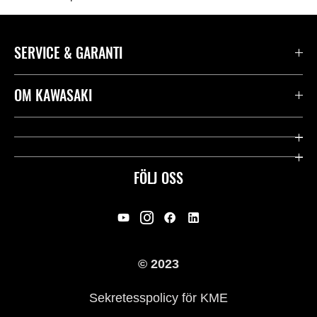
SERVICE & GARANTI
Kontakta oss
OM KAWASAKI
Kawasaki Care
Företag
Användbara länkar
Rideology
FÖLJ OSS
Säkerhet
Racing
Rättsligt & Sekretess
Arv
© 2023
Press
Historia
Sekretesspolicy för KME