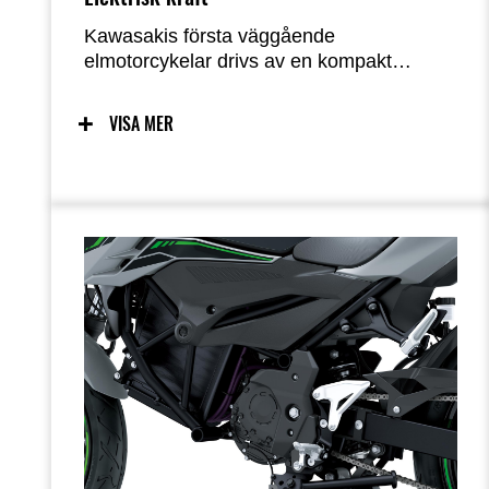
Kawasakis första väggående
elmotorcykelar drivs av en kompakt
borstlös elmotor som erbjuder stark
acceleration och bottenvrid. Förarens
VISA MER
valbara körprogram bidrar till förarens
självförtroende, medan unika EV-
funktioner som e-Boost och Walk Mode
bidrar till den roliga upplevelsen. Den
förarvänliga elmotorn är också ren och
tyst.