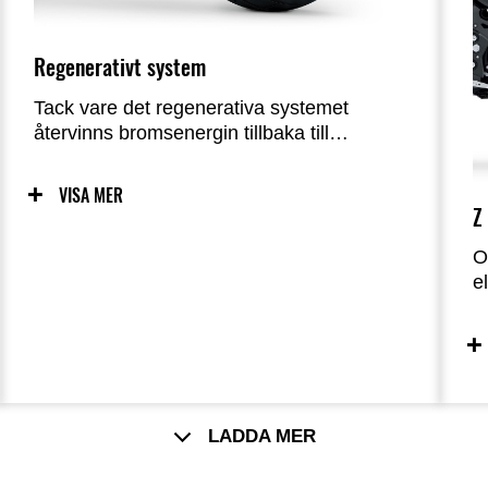
Regenerativt system
Tack vare det regenerativa systemet
återvinns bromsenergin tillbaka till
batteriet, vilket bidrar till ett längre
körsträcka.
VISA MER
Z
O
e
S
p
k
d
O
d
LADDA MER
d