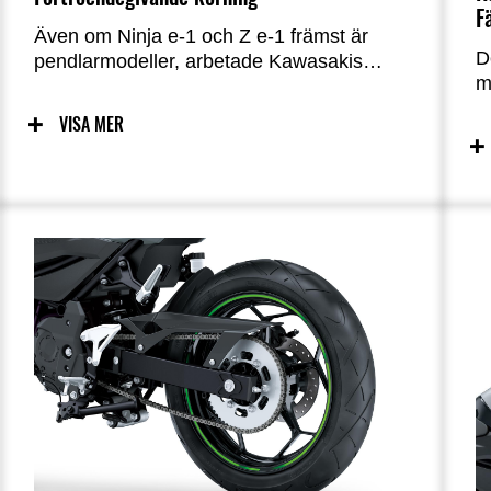
F
Även om Ninja e-1 och Z e-1 främst är
D
pendlarmodeller, arbetade Kawasakis
m
ingenjörer hårt för att säkerställa att de
l
bibehöll erbjöd den körglädje som
VISA MER
K
Kawasakis motorcyklar är kända för. En
noggrant utformad balans mellan säker
hantering och lätt manövrerbarhet kommer
att få även nya förare att se fram emot sin
dagliga pendling.