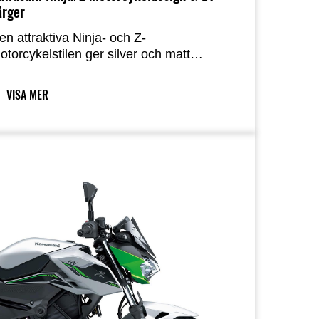
ärger
en attraktiva Ninja- och Z-
otorcykelstilen ger silver och matt
imegrön färg en fräsch, futuristisk bild av
awasakis EV-modeller.
VISA MER