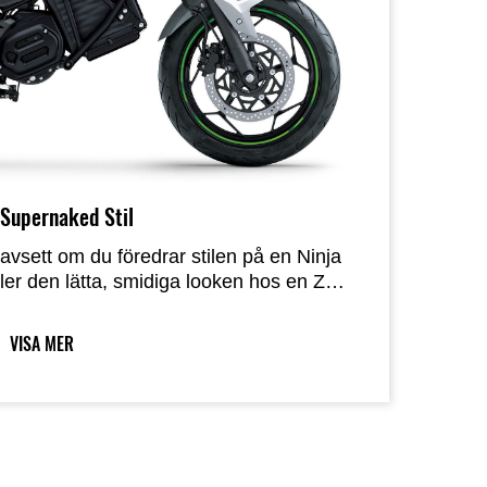
 Supernaked Stil
avsett om du föredrar stilen på en Ninja
ller den lätta, smidiga looken hos en Z
upernaked, erbjuder Kawasakis nya EV-
endlare attraktiv motorcykelstyling
VISA MER
ompletterad med ny färg och grafik
esignad för att ge dem en distinkt bild.
ch med ett antal hjälpfunktioner blandar
essa maskiner sportig prestanda och
aglig bekvämlighet.