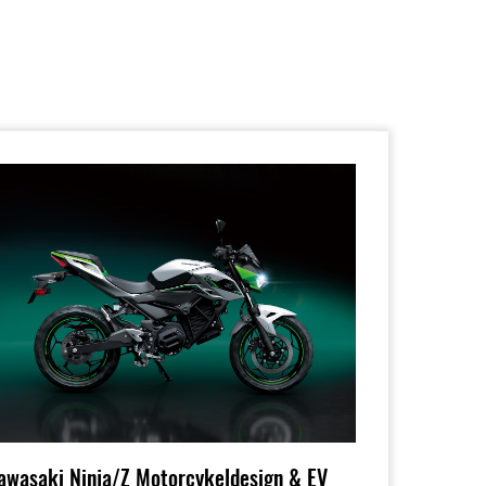
awasaki Ninja/Z Motorcykeldesign & EV