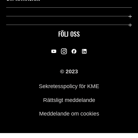
Kawasaki Care
Företag
Användbara länkar
Rideology
FÖLJ OSS
Säkerhet
Racing
Rättsligt & Sekretess
Arv
© 2023
Press
Historia
Sekretesspolicy för KME
Rättsligt meddelande
Meddelande om cookies