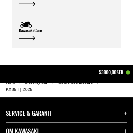
Kawasaki Care
53900,00SEK
Hem
Motorcyklar
Motocross/Enduro
KX85 I | 2025
SERVICE & GARANTI
Kontakta oss
OM KAWASAKI