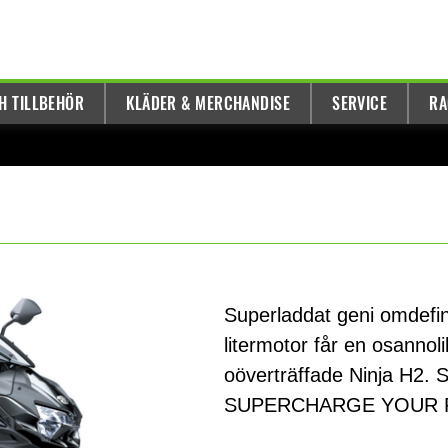
H TILLBEHÖR
KLÄDER & MERCHANDISE
SERVICE
RA
Superladdat geni omdefi
litermotor får en osanno
oöverträffade Ninja H2. 
SUPERCHARGE YOUR R