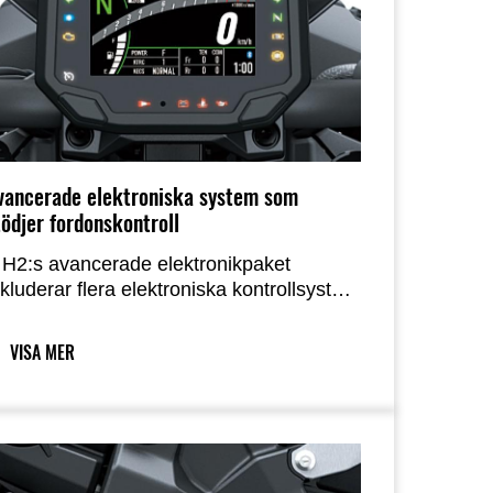
vancerade elektroniska system som
tödjer fordonskontroll
 H2:s avancerade elektronikpaket
nkluderar flera elektroniska kontrollsystem
åsom KTRC, KCMF och KIBS, samt en
MU som ger chassiets orienteringsdata till
VISA MER
IBS och KTRC. Dessa
örarsupportsystem ger trygghet i
anteringen av den överladdade motorns
raft samtidigt som de tillhandahåller ett
rett spektrum av information. Dessutom
örbättrar Elektronisk farthållare och KQS