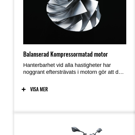
Balanserad Kompressormatad motor
Hanterbarhet vid alla hastigheter har
noggrant eftersträvats i motorn gör att du
kan uppleva den höga effekten på 200 PS.
Traditionellt för att få mer kraft är en
VISA MER
ökning av större motor det första steget,
men detta ökar också vikten, vilket
minskar fördelen med den vunna kraften.
Med Z H2 har den överladdade motorn
eliminerat det problemet. Den vattenkylda
DOHC 4-ventils parallella 4-cylindriga 998
cm³ överladdade motorn genererar hög