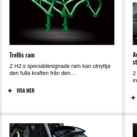
A
Trellis ram
s
Z H2:s specialdesignade ram kan utnyttja
den fulla kraften från den
Z
kompressorladdade motorn och erbjuder
i
en kombination av höghastighetsstabilitet
s
VISA MER
och lätt handhavande som underlättar
I
kontrollen när du åker i staden eller på
K
krokiga vägar – till synes motsatta
f
egenskaper. Den kompakta ramen, en
h
idealisk bas för formen av en naken
k
modell, har en balans mellan styvhet och
b
flexibilitet på hög nivå, vilket gör att ett
f