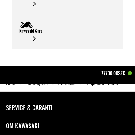
Kawasaki Care
77700,00SEK
Hem
Motorcyklar
A2 Bikes
Ninja 500 | 2026
SERVICE & GARANTI
Kontakta oss
OM KAWASAKI