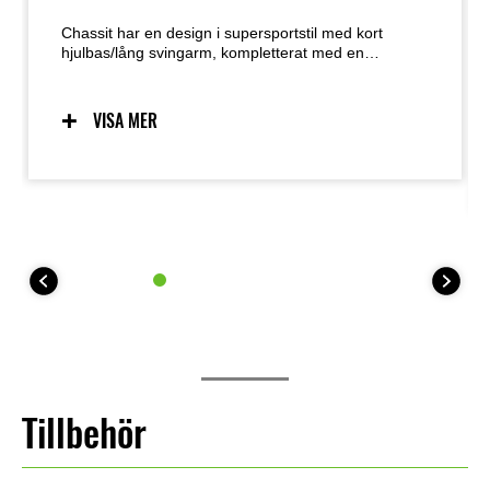
Chassit har en design i supersportstil med kort
hjulbas/lång svingarm, kompletterat med en
optimerad däcksinställning som ger lätt, naturlig
hantering. Cykelns låga vikt bidrar också till enkel
hantering och underlättar manövrering när du
VISA MER
hanterar cykeln, till exempel vid parkering.
Tillbehör