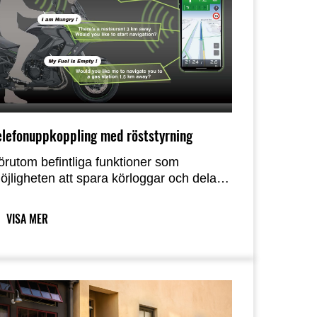
elefonuppkoppling med röststyrning
örutom befintliga funktioner som
öjligheten att spara körloggar och dela
em med vänner, erbjuder den nya
RIDEOLOGY THE APP MOTORCYCLE"
VISA MER
martphone-appen nu möjligheten för
örare att styra appen med
östkommandon*, vilket i sin tur låter dem
ustera motorcykeln inställningar och mer
untligt.