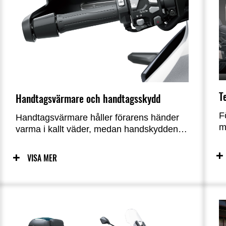
T
Handtagsvärmare och handtagsskydd
F
Handtagsvärmare håller förarens händer
m
varma i kallt väder, medan handskydden
d
ger ökat vindskydd, vilket ytterligare bidrar
"
till komforten.
VISA MER
s
f
r
j
m