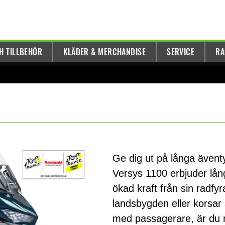
H TILLBEHÖR
KLÄDER & MERCHANDISE
SERVICE
RA
Ge dig ut på långa ävent
Versys 1100 erbjuder lån
ökad kraft från sin radfy
landsbygden eller korsar
med passagerare, är du r