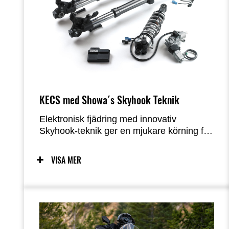
KECS med Showa´s Skyhook Teknik
Elektronisk fjädring med innovativ
Skyhook-teknik ger en mjukare körning för
förare och passagerare, vilket bidrar till
ökad komfort och körglädje.
VISA MER