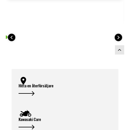
låsa och låsa upp väskorna.
Anpassat för att matcha
2026 årsmodell
av Versys 1100 S/SE
färgscheman.
Nödvändiga delar för installation:
Hitta en återförsäljare
Kawasaki Care