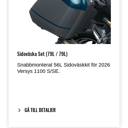
Sidoväska Set (79L / 79L)
Snabbmonterat 56L Sidoväskkit för 2026
Versys 1100 S/SE.
Designat för att rymma de flesta
integralhjälmar. Väskorna monteras
direkt på motorcykelns originalhandtag
och ger ett rent, integrerat utseende när
de tas bort.
GÅ TILL DETALJER
Inkluderar vårt One-Key System: Din
motorcykelnyckel fungerar även för att