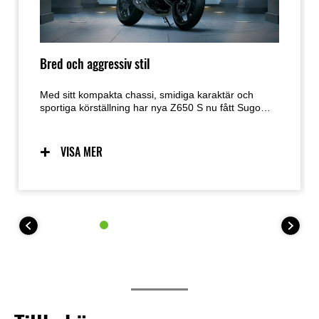
Bred och aggressiv stil
Med sitt kompakta chassi, smidiga karaktär och
sportiga körställning har nya Z650 S nu fått Sugomi-
design med karossdetaljer som ger ett bredare och
mer aggressivt utseende. Den tilltalar förare som vill
synas på en imponerande motorcykel – men som
VISA MER
samtidigt uppskattar en körvänlig och lättillgänglig
karaktär.