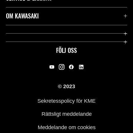
Kontakta oss
OM KAWASAKI
Kawasaki Care
Företag
Användbara länkar
Rideology
FÖLJ OSS
Säkerhet
Racing
Rättsligt & Sekretess
Arv
© 2023
Press
Historia
Sekretesspolicy för KME
Rättsligt meddelande
Meddelande om cookies