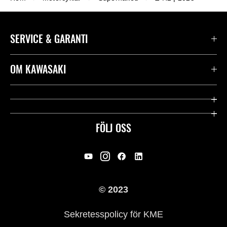
SERVICE & GARANTI
Kontakta oss
OM KAWASAKI
Kawasaki Care
Företag
Användbara länkar
Rideology
FÖLJ OSS
Säkerhet
Racing
Rättsligt & Sekretess
Arv
© 2023
Press
Historia
Sekretesspolicy för KME