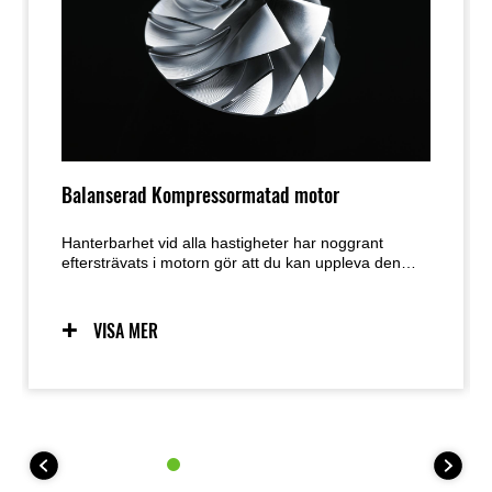
Balanserad Kompressormatad motor
Hanterbarhet vid alla hastigheter har noggrant
eftersträvats i motorn gör att du kan uppleva den
höga effekten på 200 PS. Traditionellt för att få mer
kraft är en ökning av större motor det första steget,
men detta ökar också vikten, vilket minskar fördelen
VISA MER
med den vunna kraften. Med den nakna Z H2 har
den överladdade motorn eliminerat det problemet.
Den vattenkylda DOHC 4-ventils parallella 4-
cylindriga 998 cm3 överladdade motorn genererar
hög effekt på upp till 147Kw (200 PS) samtidigt som
den är lätt och kompakt. Den ger en överväldigande
acceleration som du inte kan känna med en
konventionell motor.