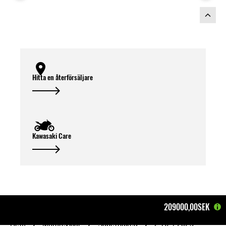
Hitta en återförsäljare
Kawasaki Care
209000,00SEK
Hem
Motorcyklar
Supernaked
Z H2 | 2025