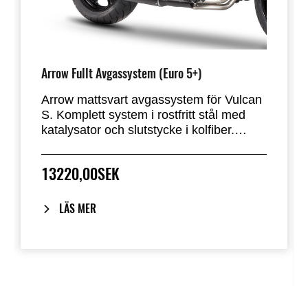
Arrow Fullt Avgassystem (Euro 5+)
Arrow mattsvart avgassystem för Vulcan
S. Komplett system i rostfritt stål med
katalysator och slutstycke i kolfiber.
Detta system är lättare än
originalavgassystemet och ger ett djupt,
13220,00SEK
sportigt ljud. Avgassystemet är godkänt
enligt EU:s regler för utsläpp och ljud och
har ECE-typgodkännande. (Dubbla
LÄS MER
lambdasensorer, Euro5+)