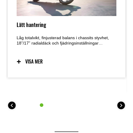
Lätt hantering
Låg totalvikt, finjusterad balans i chassits styvhet,
18”/17” radialdäck och fjädringsinställningar
resulterar i en motorcykel med lätt, smidig hantering
och enkel manövrerbarhet. Dess låga beräknade
torrvikt är 215 kg.
VISA MER