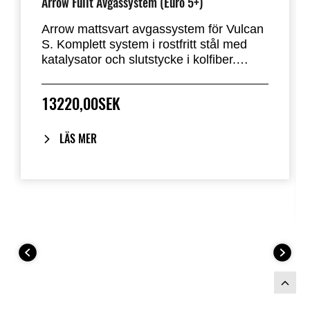
Arrow Fullt Avgassystem (Euro 5+)
Arrow mattsvart avgassystem för Vulcan
S. Komplett system i rostfritt stål med
katalysator och slutstycke i kolfiber.
Detta system är lättare än
originalavgassystemet och ger ett djupt,
13220,00SEK
sportigt ljud. Avgassystemet är godkänt
enligt EU:s regler för utsläpp och ljud och
har ECE-typgodkännande. (Dubbla
LÄS MER
lambdasensorer, Euro5+)