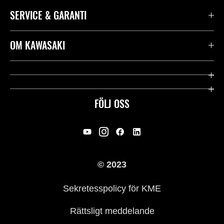
SERVICE & GARANTI
Kontakta oss
OM KAWASAKI
Kawasaki Care
Företag
Användbara länkar
Rideology
FÖLJ OSS
Säkerhet
Racing
Rättsligt & Sekretess
Arv
© 2023
Press
Historia
Sekretesspolicy för KME
Rättsligt meddelande