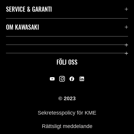
SERVICE & GARANTI
Kontakta oss
OM KAWASAKI
Kawasaki Care
Företag
Användbara länkar
Rideology
FÖLJ OSS
Säkerhet
Racing
Rättsligt & Sekretess
Arv
© 2023
Press
Historia
Sekretesspolicy för KME
Rättsligt meddelande