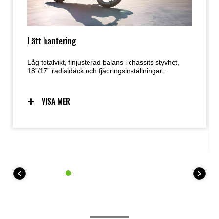
Lätt hantering
Låg totalvikt, finjusterad balans i chassits styvhet,
18”/17” radialdäck och fjädringsinställningar
resulterar i en motorcykel med lätt, smidig hantering
och enkel manövrerbarhet. Dess låga beräknade
torrvikt är 215 kg.
VISA MER