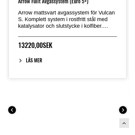
Arrow Fullt Avgassystem (Euro 5+)
Arrow mattsvart avgassystem för Vulcan
S. Komplett system i rostfritt stål med
katalysator och slutstycke i kolfiber.
Detta system är lättare än
originalavgassystemet och ger ett djupt,
13220,00SEK
sportigt ljud. Avgassystemet är godkänt
enligt EU:s regler för utsläpp och ljud och
har ECE-typgodkännande. (Dubbla
LÄS MER
lambdasensorer, Euro5+)