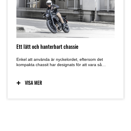
Ett lätt och hanterbart chassie
Enkel att använda är nyckelordet, eftersom det
kompakta chassit har designats för att vara så
användarvänligt som möjligt. Förutsägbar hantering
tack vare ett chassi utformat med låg vikt,
manövrerbarhet och masscentralisering i åtanke ger
VISA MER
en utmärkt känsla och självförtroende för ett brett
spektrum av förare. Den enkla hanteringen
underlättar även manövrering vid parkering.