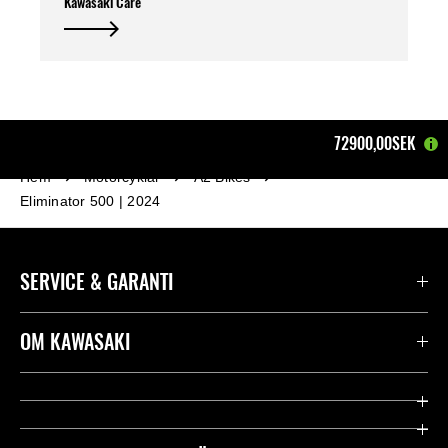
Kawasaki Care
72900,00SEK
Hem
Motorcyklar
A2 Bikes
Eliminator 500 | 2024
SERVICE & GARANTI
Kontakta oss
OM KAWASAKI
Kawasaki Care
Företag
Användbara länkar
Rideology