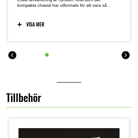
kompakta chassit har utformats för att vara så
användarvänligt som möjligt. Förutsägbara
köregenskaper, tack vare ett chassi utvecklat med
låg vikt, smidighet och centraliserad viktfördelning i
VISA MER
åtanke, ger utmärkt känsla och skapar förtroende
hos många olika typer av förare. Den lättkörda
karaktären underlättar även manövrering vid
parkering.
Tillbehör