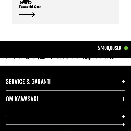
Kawasaki Care
57400,00SEK
Hem
Motorcyklar
A2 Bikes
Ninja 125 | 2026
SERVICE & GARANTI
Kontakta oss
OM KAWASAKI
Kawasaki Care
Företag
Användbara länkar
Rideology