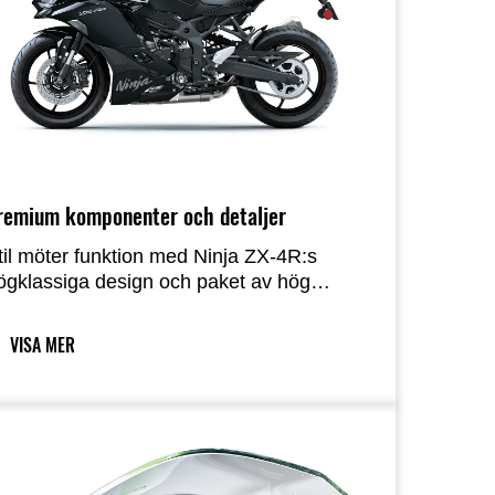
remium komponenter och detaljer
til möter funktion med Ninja ZX-4R:s
ögklassiga design och paket av hög
valitet. Den aggressiva looken
ompletteras av premiumfunktioner som
VISA MER
FT-färginstrumentering som ger tydlig
nformation, integrerade körlägen som
opplar samman traction control och
ffektlägen för enkel inställning av cykeln,
ch på Ninja ZX-4R SE och ZX-4RR en
uick shifter för snabba och enkla