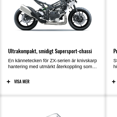
Ultrakompakt, smidigt Supersport-chassi
P
En kännetecken för ZX-serien är knivskarp
S
hantering med utmärkt återkoppling som
h
inger förtroende, och Ninja ZX-4R är inget
k
undantag. Detta härstammar direkt från
k
VISA MER
Kawasakis WorldSBK-racinginsatser och
T
deras arbete med att utveckla Ninja ZX-
i
10R och Ninja ZX-6R. Som ett resultat
k
erbjuder Ninja ZX-4R en
e
hanteringskaraktär som liknar dess
o
syskon.
q