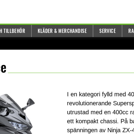
H TILLBEHÖR
KLÄDER & MERCHANDISE
SERVICE
RA
ce
I en kategori fylld med 
revolutionerande Supers
utrustad med en 400cc r
ett kompakt chassi. På b
spänningen av Ninja ZX-4