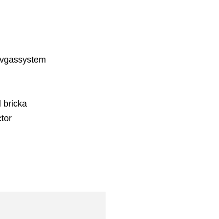
tavgassystem
 bricka
tor