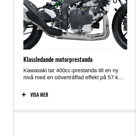
Klassledande motorprestanda
Kawasaki tar 400cc-prestanda till en ny
nivå med en oöverträffad effekt på 57 kW
(77 PS)*. Motorljudet när varvtalet stiger
över 15 000 min⁻¹ förstärker körglädjen.
VISA MER
Den snabbt varvande motorn och den
direkta gasresponsen kompletteras av en
flexibel karaktär som ger starkt
vridmoment i låga och medelhöga varvtal
– perfekt för stadskörning – samt
skrikande högvarvseffekt som passar