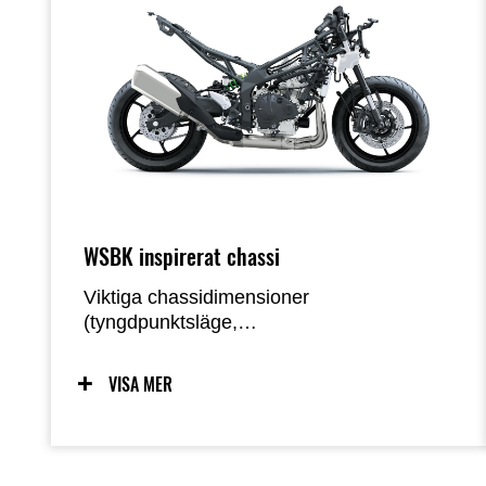
sport- och bankörning. *JPN-spec
homologerad siffra uppmätt under fasta
förhållanden. Specifikationer kan variera
beroende på marknad. Värdet kan
påverkas av omgivningen och gäller inte
nödvändigtvis för varje enhet.
WSBK inspirerat chassi
Viktiga chassidimensioner
(tyngdpunktsläge,
svängarmsvängningsläge, motoraxellägen,
hjulvinkel, etc) inspirerades av Kawasakis
VISA MER
World Superbike Ninja ZX-10RR racer,
vilket förde WorldSBK-
chassidesigntänkande till 400cc-klassen.