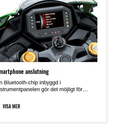
äxlingar.
martphone anslutning
n Bluetooth-chip inbyggd i
nstrumentpanelen gör det möjligt för
örare att trådlöst koppla upp sig mot sin
otorcykel. Genom att använda
VISA MER
martphone-appen "RIDEOLOGY THE
PP" kan flera instrumentfunktioner nås,
lket bidrar till en förbättrad
otorcykelupplevelse.