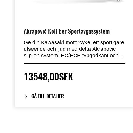
Akrapovič Kolfiber Sportavgassystem
Ge din Kawasaki-motorcykel ett sportigare
utseende och ljud med detta Akrapovič
slip-on system. EC/ECE typgodkänt och
helt lagligt för vägbruk. Detta lätta system
erbjuder utmärkt prestanda. (Euro 5)
13548,00SEK
GÅ TILL DETALJER