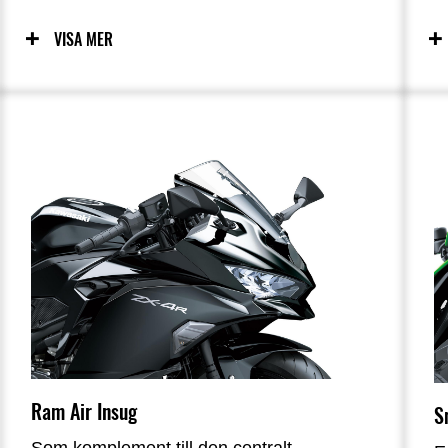
inger förtroende, och Ninja ZX-4R är inget
k
undantag. Detta härstammar direkt från
k
VISA MER
Kawasakis WorldSBK-racinginsatser och
T
deras arbete med att utveckla Ninja ZX-
i
10R och Ninja ZX-6R. Som ett resultat
k
erbjuder Ninja ZX-4R en
e
hanteringskaraktär som liknar dess
o
syskon.
q
v
Ram Air Insug
S