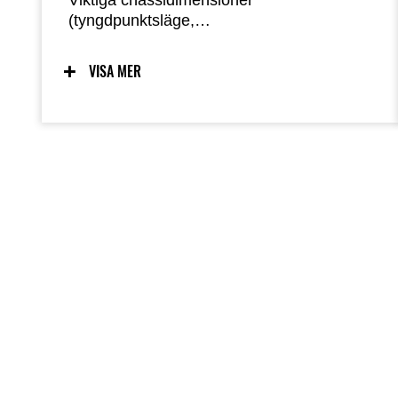
Viktiga chassidimensioner
(tyngdpunktsläge,
svängarmsvängningsläge, motoraxellägen,
hjulvinkel, etc) inspirerades av Kawasakis
VISA MER
World Superbike Ninja ZX-10RR racer,
vilket förde WorldSBK-
chassidesigntänkande till 400cc-klassen.