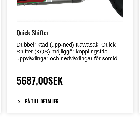
Quick Shifter
Dubbelriktad (upp-ned) Kawasaki Quick
Shifter (KQS) möjliggör kopplingsfria
uppväxlingar och nedväxlingar för sömlös
acceleration och snabb och enkel
nedbromsning. (Standard på Ninja ZX-
5687,00SEK
4RR) Kräver återförsäljarstöd med KVCI-
verktyg för att aktivera quickshifter i
motorcykelns ECU. Vänligen kontakta din
lokala återförsäljare.
GÅ TILL DETALJER