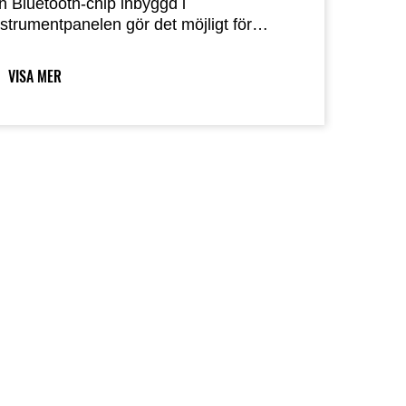
n Bluetooth-chip inbyggd i
nstrumentpanelen gör det möjligt för
örare att trådlöst koppla upp sig mot sin
otorcykel. Genom att använda
VISA MER
martphone-appen "RIDEOLOGY THE
PP" kan flera instrumentfunktioner nås,
lket bidrar till en förbättrad
otorcykelupplevelse.