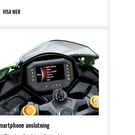
valitet. Den aggressiva looken
ompletteras av premiumfunktioner som
VISA MER
FT-färginstrumentering som ger tydlig
nformation, integrerade körlägen som
opplar samman traction control och
ffektlägen för enkel inställning av cykeln,
ch på Ninja ZX-4R SE och ZX-4RR en
uick shifter för snabba och enkla
äxlingar.
martphone anslutning