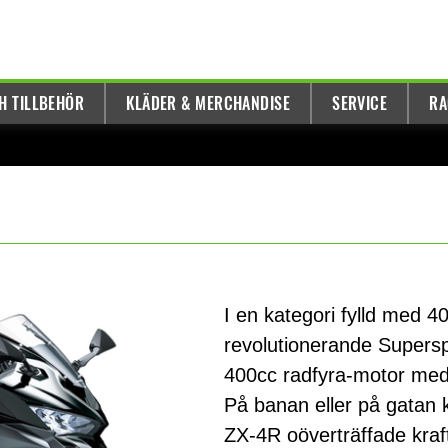
H TILLBEHÖR
KLÄDER & MERCHANDISE
SERVICE
RA
I en kategori fylld med 
revolutionerande Supersp
400cc radfyra-motor med 
På banan eller på gatan
ZX-4R oöverträffade kra