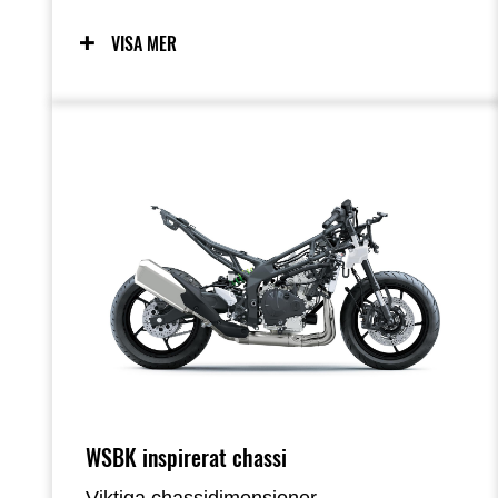
(77 PS)*. Motorljudet när varvtalet stiger
över 15 000 min⁻¹ förstärker körglädjen.
VISA MER
Den snabbt varvande motorn och den
direkta gasresponsen kompletteras av en
flexibel karaktär som ger starkt
vridmoment i låga och medelhöga varvtal
– perfekt för stadskörning – samt
skrikande högvarvseffekt som passar
sport- och bankörning. *JPN-spec
homologerad siffra uppmätt under fasta
förhållanden. Specifikationer kan variera
beroende på marknad. Värdet kan
påverkas av omgivningen och gäller inte
nödvändigtvis för varje enhet.
WSBK inspirerat chassi