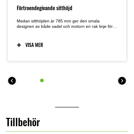
Förtroendegivande sitthöjd
Medan sitthöjden är 785 mm ger den smala
designen av både sadel och motorn en rak linje för
att nå marken med fötterna. Sadelns platta form
erbjuder bra stoppning i den främre delen utan att
offra räckvidden till marken.
VISA MER
Tillbehör