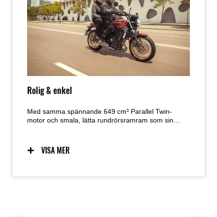
Rolig & enkel
Med samma spännande 649 cm³ Parallel Twin-
motor och smala, lätta rundrörsramram som sin
snabba och kvicka Supernaked-motsvarighet, har
nya Z650RS alla de rätta ingredienserna för att göra
vardagens körning till en rolig och njutbar
VISA MER
upplevelse. Passar en retro sportmodell,
körställningen är mindre framåtlutad, mer upprätt
körställning och lätt, naturlig hantering.