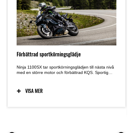
Förbättrad sportkörningsglädje
Ninja 1100SX tar sportkörningsglädjen till nästa nivå
med en större motor och förbättrad KQS. Sportig
hantering, supersportinspirerade chassikomponenter
och den dynamiska Ninja-designen från
föregångaren har behållits, medan det mycket
VISA MER
välbalanserade motor-chassipaketet bidrar till
spänning vid gatukörning i en mängd olika
situationer.