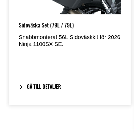
Sidoväska Set (79L / 79L)
Snabbmonterat 56L Sidoväskkit för 2026
Ninja 1100SX SE.
Designat för att rymma de flesta
integralhjälmar. Väskorna monteras
direkt på motorcykelns originalhandtag
och ger ett rent, integrerat utseende när
de tas bort.
GÅ TILL DETALJER
Inkluderar vårt One-Key System: Din
motorcykelnyckel fungerar även för att
låsa och låsa upp väskorna.
Anpassat för att matcha
2026 årsmodell
av Ninja 1100SX SE
färgscheman.