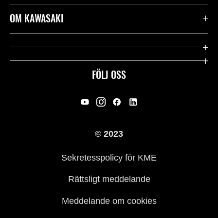
Kontakta oss
OM KAWASAKI
Kawasaki Care
Företag
Användbara länkar
Rideology
FÖLJ OSS
Säkerhet
Racing
Rättsligt & Sekretess
Arv
© 2023
Press
Historia
Sekretesspolicy för KME
Rättsligt meddelande
Meddelande om cookies