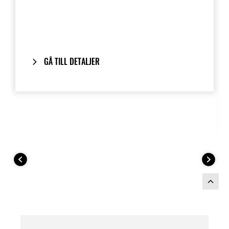
Designat för att rymma de flesta
integralhjälmar. Väskorna monteras
direkt på motorcykelns originalhandtag
och ger ett rent, integrerat utseende när
de tas bort.
GÅ TILL DETALJER
Inkluderar vårt One-Key System: Din
motorcykelnyckel fungerar även för att
låsa och låsa upp väskorna.
Anpassat för att matcha
2026 årsmodell
av Ninja 1100SX SE
färgscheman.
Nödvändiga delar för installation: