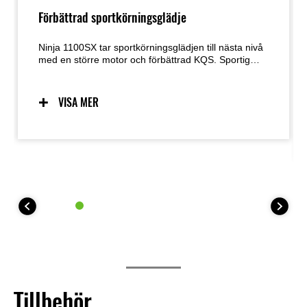
Förbättrad sportkörningsglädje
Ninja 1100SX tar sportkörningsglädjen till nästa nivå
med en större motor och förbättrad KQS. Sportig
hantering, supersportinspirerade chassikomponenter
och den dynamiska Ninja-designen från
föregångaren har behållits, medan det mycket
VISA MER
välbalanserade motor-chassipaketet bidrar till
spänning vid gatukörning i en mängd olika
situationer.
Tillbehör