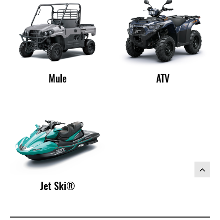
Mule
ATV
Jet Ski®