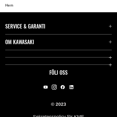
Hem
SERVICE & GARANTI
Kontakta oss
OM KAWASAKI
Kawasaki Care
Företag
Användbara länkar
Rideology
FÖLJ OSS
Säkerhet
Racing
Rättsligt & Sekretess
Arv
© 2023
Press
Historia
Sekretesspolicy för KME