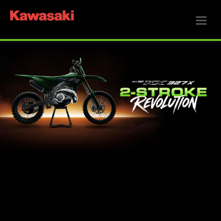
Nya KX250F
Motorcykeln som bygger mästare