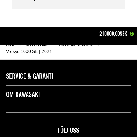
210000,00SEK
Hem
Motorcyklar
Adventure Tourer
Versys 1000 SE | 2024
SERVICE & GARANTI
Kontakta oss
OM KAWASAKI
Kawasaki Care
Företag
Användbara länkar
Rideology
FÖLJ OSS
Säkerhet