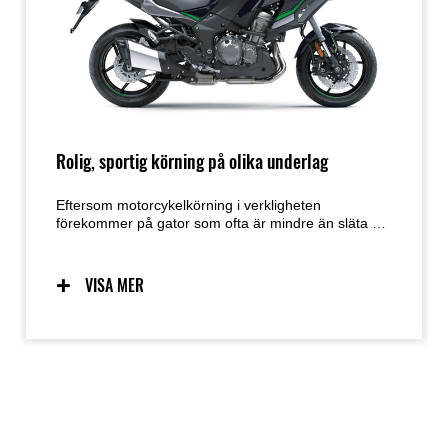
Rolig, sportig körning på olika underlag
Eftersom motorcykelkörning i verkligheten
förekommer på gator som ofta är mindre än släta –
vägfel (bulor, gropar) och är långt ifrån sällsynta, och
vissa gator är inte ens asfalterade (kullersten, etc.) –
valde Kawasakis ingenjörer långslagigfjädring för att
VISA MER
möjliggöra för förare att köra i kurvor med
självförtroende. Även om den inte är designad för
Offroad-körning, gör den långslagiga fjädringens
förmåga att klara av mindre perfekta
gatuförhållanden att Versys 1000 förblir harmonisk,
där cyklar med styvare, sportigare fjädring skulle
kräva att man drar av farten. Lätta 17” hjul fram och
bak bidrar till snabb, sportig hantering.